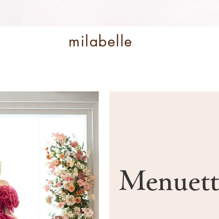
milabelle
Menuett