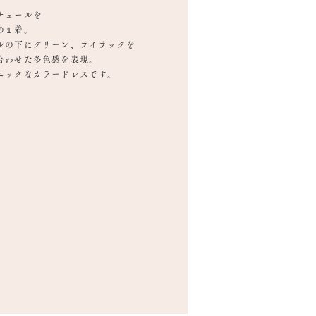
チュールを
の１着。
ルの下にグリーン、ライラックを
合わせた多色感を表現。
ニックなカラードレスです。