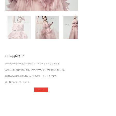
PE+44657 P
グロッシーなオーガンザを1枚1枚レーザーカットでくり抜き
花びらを作り縫い合わせた、クラフツマンシップが感じられる1着。
京都街並みに咲き誇る桜からインスピレーションを受けた、
唯一無二なフラワードレス。
Dress List